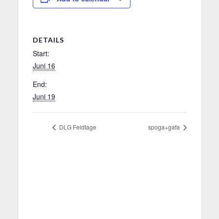
DETAILS
Start:
Juni 16
End:
Juni 19
DLG Feldtage
spoga+gafa