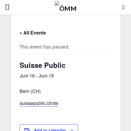
« All Events
This event has passed.
Suisse Public
Juni 16
-
Juni 19
Bern (CH)
suissepublic.ch/de
Add to calendar