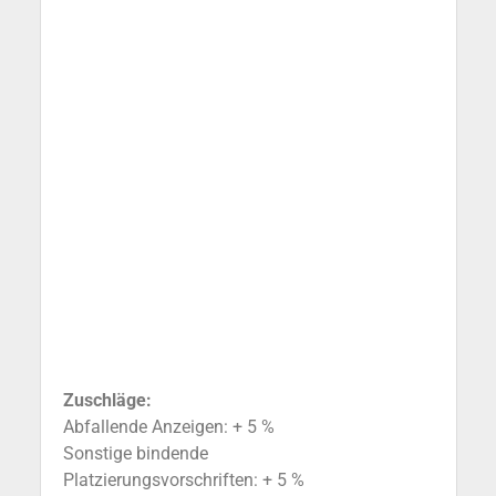
neueste Ausgabe des
Österreichischen Motoristen
Magazins direkt in Ihr Postfach!
Geben Sie Ihre eMail Adresse ein.
Email
ANMELDEN 📩
Zuschläge:
Abfallende Anzeigen: + 5 %
Sonstige bindende
Platzierungsvorschriften: + 5 %