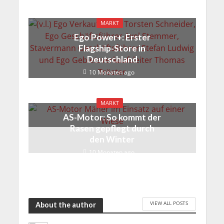
MARKT
Ego Power+: Erster
Flagship-Store in
Deutschland
10 Monaten ago
MARKT
AS-Motor: So kommt der
Rasen gepflegt durch
den Winter
10 Monaten ago
VIEW ALL POSTS
About the author