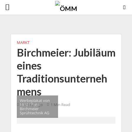
MARKT
Birchmeier: Jubiläum
eines
Traditionsunterneh
mens
Werbeplakat von
1910 / Foto:
1 Monat ago
1 Min Read
Birchmeier
Sprühtechnik AG