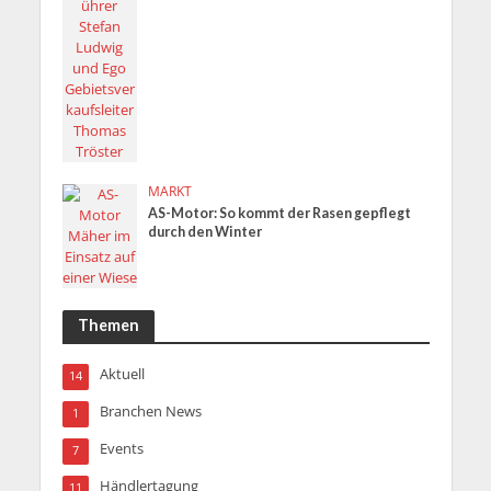
MARKT
AS-Motor: So kommt der Rasen gepflegt
durch den Winter
Themen
Aktuell
14
Branchen News
1
Events
7
Händlertagung
11