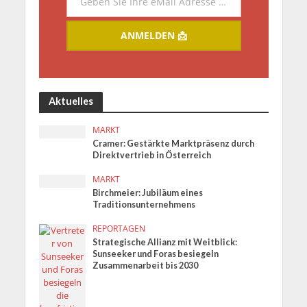
Geben Sie Ihre eMail Adresse ein.
Email
ANMELDEN 📩
Aktuelles
MARKT
Cramer: Gestärkte Marktpräsenz durch
Direktvertrieb in Österreich
MARKT
Birchmeier: Jubiläum eines
Traditionsunternehmens
REPORTAGEN
Strategische Allianz mit Weitblick:
Sunseeker und Foras besiegeln
Zusammenarbeit bis 2030