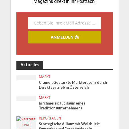
Magazins direkt in Ihr Postfach!
Geben Sie Ihre eMail Adresse ein.
Email
ANMELDEN 📩
Aktuelles
MARKT
Cramer: Gestärkte Marktpräsenz durch
Direktvertrieb in Österreich
MARKT
Birchmeier: Jubiläum eines
Traditionsunternehmens
REPORTAGEN
Strategische Allianz mit Weitblick:
Sunseeker und Foras besiegeln