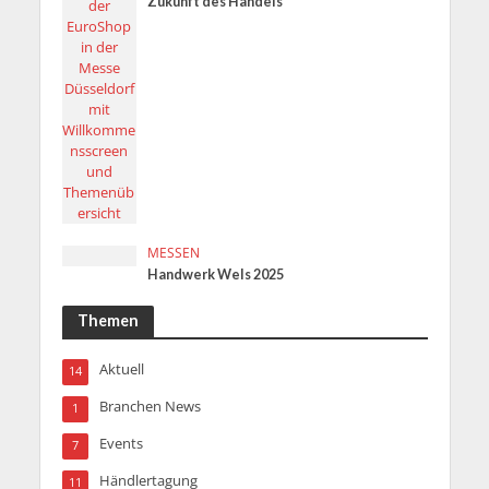
Zukunft des Handels
MESSEN
Handwerk Wels 2025
Themen
Aktuell
14
Branchen News
1
Events
7
Händlertagung
11