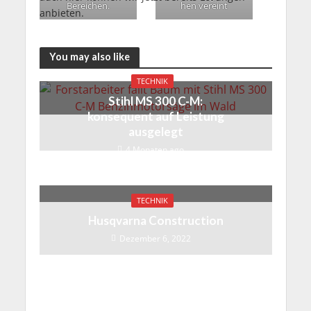
Bereichen.
hen vereint
anbieten.
You may also like
TECHNIK
Stihl MS 300 C-M:
konsequent auf Leistung
ausgelegt
4 Monaten ago
TECHNIK
Husqvarna Construction
Dezember 6, 2022