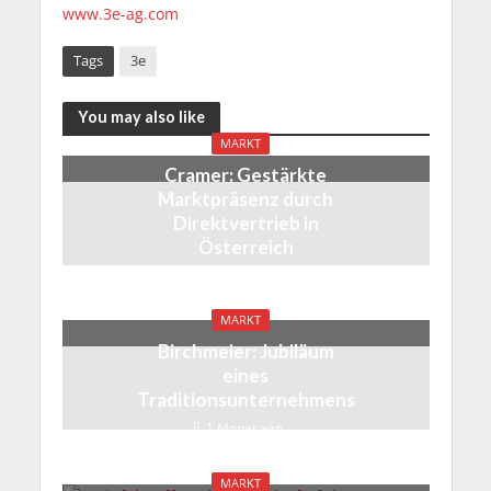
www.3e-ag.com
Tags
3e
You may also like
MARKT
Cramer: Gestärkte
Marktpräsenz durch
Direktvertrieb in
Österreich
1 Monat ago
MARKT
Birchmeier: Jubiläum
eines
Traditionsunternehmens
1 Monat ago
MARKT