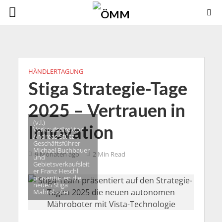
HÄNDLERTAGUNG
Stiga Strategie-Tage
2025 – Vertrauen in
(v.l.)
Innovation
Verkaufsdirektor
Andreas Stütz,
Geschäftsführer
Michael Buchbauer
9 Monaten ago
2 Min Read
und
Gebietsverkaufsleit
er Franz Heschl
präsentieren die
neuen Stiga
Mähroboter