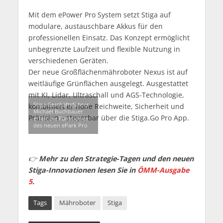
Mit dem ePower Pro System setzt Stiga auf
modulare, austauschbare Akkus für den
professionellen Einsatz. Das Konzept ermöglicht
unbegrenzte Laufzeit und flexible Nutzung in
verschiedenen Geräten.
Der neue Großflächenmähroboter Nexus ist auf
weitläufige Grünflächen ausgelegt. Ausgestattet
mit KI, Lidar, Ultraschall und AGS-Technologie,
Stiga Geschäftsführer
kombiniert er hohe Reichweite, Sicherheit und
Michael Buchbauer
Präzision – steuerbar über die Stiga.Go Pro App.
erlärt die Funktionen
des neuen ePark Pro
👉
Mehr zu den Strategie-Tagen und den neuen
Stiga-Innovationen lesen Sie in
ÖMM-Ausgabe
5
.
Tags
Mähroboter
Stiga