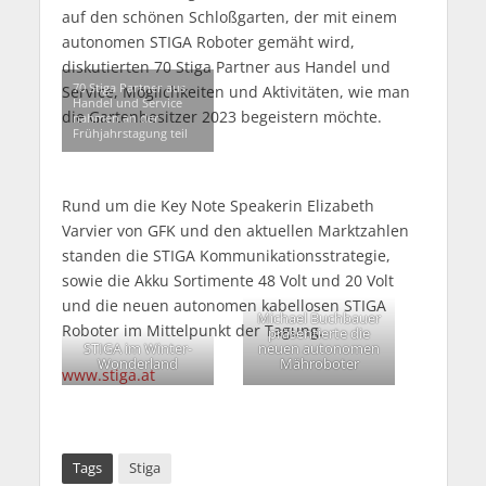
auf den schönen Schloßgarten, der mit einem
autonomen STIGA Roboter gemäht wird,
diskutierten 70 Stiga Partner aus Handel und
70 Stiga Partner aus
Service, Möglichkeiten und Aktivitäten, wie man
Handel und Service
die Gartenbesitzer 2023 begeistern möchte.
nahmen an der
Frühjahrstagung teil
Rund um die Key Note Speakerin Elizabeth
Varvier von GFK und den aktuellen Marktzahlen
standen die STIGA Kommunikationsstrategie,
sowie die Akku Sortimente 48 Volt und 20 Volt
und die neuen autonomen kabellosen STIGA
Michael Buchbauer
Roboter im Mittelpunkt der Tagung.
präsentierte die
STIGA im Winter-
neuen autonomen
Wonderland
Mähroboter
www.stiga.at
Tags
Stiga