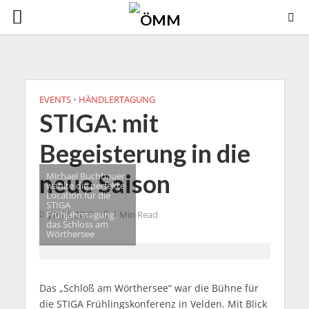
EVENTS
•
HÄNDLERTAGUNG
STIGA: mit
Begeisterung in die
neue Saison
Michael Buchbauer
wählte die perfekte
Location für die
STIGA
Frühjahrstagung:
Juni 4, 2023
1 Min Read
das Schloss am
Wörthersee
Das „Schloß am Wörthersee“ war die Bühne für
die STIGA Frühlingskonferenz in Velden. Mit Blick