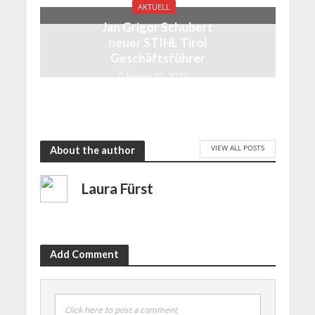
AKTUELL
Jan Grigor Schubert
neuer STIHL Tirol
Geschäftsführer
Jänner 10, 2023
VIEW ALL POSTS
About the author
Laura Fürst
Add Comment
Click here to post a comment