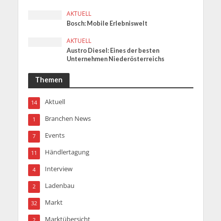
AKTUELL
Bosch: Mobile Erlebniswelt
AKTUELL
Austro Diesel: Eines der besten
Unternehmen Niederösterreichs
Themen
Aktuell
14
Branchen News
1
Events
7
Händlertagung
11
Interview
4
Ladenbau
2
Markt
32
Marktübersicht
2