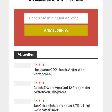
Geben Sie Ihre eMail Adresse ein.
Email
ANMELDEN 📩
Aktuelles
AKTUELL
Husqvarna CEO Henric Andersson
verstorben
AKTUELL
Bosch: Erwerb von rund 12 Prozent der
Aktien von Husqvarna
AKTUELL
Jan Grigor Schubert neuer STIHL Tirol
Geschäftsführer