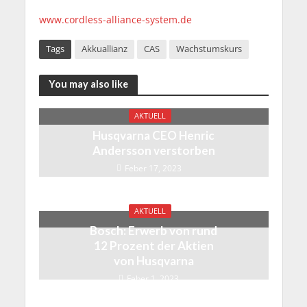
www.cordless-alliance-system.de
Tags
Akkuallianz
CAS
Wachstumskurs
You may also like
AKTUELL
Husqvarna CEO Henric
Andersson verstorben
Feber 17, 2023
AKTUELL
Bosch: Erwerb von rund
12 Prozent der Aktien
von Husqvarna
Feber 1, 2023